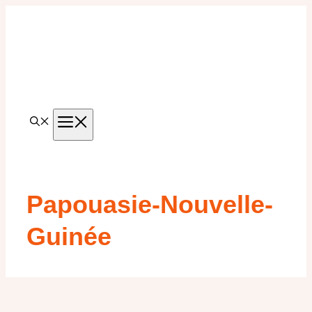
Aller
au
contenu
MENU
Papouasie-Nouvelle-
Guinée