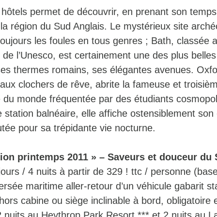
s hôtels permet de découvrir, en prenant son temps
 la région du Sud Anglais. Le mystérieux site arch
oujours les foules en tous genres ; Bath, classée 
de l’Unesco, est certainement une des plus belles 
ses thermes romains, ses élégantes avenues. Oxfo
aux clochers de rêve, abrite la fameuse et troisiè
é du monde fréquentée par des étudiants cosmopol
 station balnéaire, elle affiche ostensiblement son
tée pour sa trépidante vie nocturne.
ion printemps 2011 » – Saveurs et douceur du
jours / 4 nuits à partir de 329 ! ttc / personne (bas
rsée maritime aller-retour d’un véhicule gabarit s
ors cabine ou siège inclinable à bord, obligatoire 
2 nuits au Heythrop Park Resort *** et 2 nuits au 