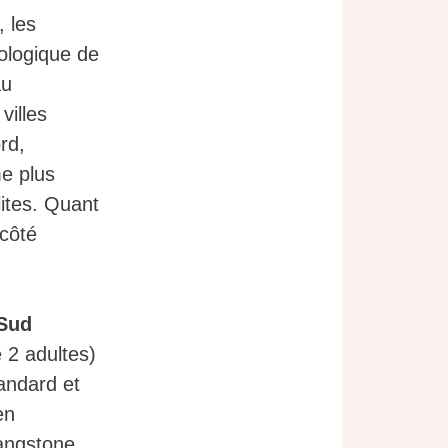
, les
éologique de
au
villes
rd,
me plus
ites. Quant
 côté
 Sud
e 2 adultes)
tandard et
en
Langstone