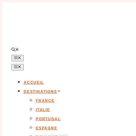
Aller
au
contenu
MENU
MENU
ACCUEIL
DESTINATIONS
FRANCE
ITALIE
PORTUGAL
ESPAGNE