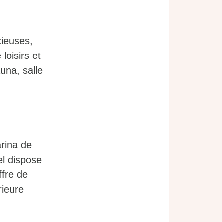
cieuses,
loisirs et
una, salle
arina de
el dispose
ffre de
rieure