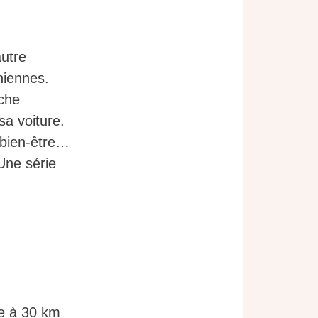
autre
oniennes.
oche
sa voiture.
 bien-être…
 Une série
ne à 30 km