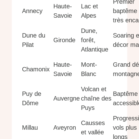
Premier
Haute-
Lac et
Annecy
baptême
Savoie
Alpes
très enca
Dune,
Dune du
Soaring e
Gironde
forêt,
Pilat
décor ma
Atlantique
Haute-
Mont-
Grand dé
Chamonix
Savoie
Blanc
montagn
Volcan et
Puy de
Baptême
Auvergne
chaîne des
Dôme
accessibl
Puys
Progressi
Causses
Millau
Aveyron
vols plus
et vallée
longs