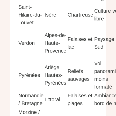
Saint-
Culture v
Hilaire-du-
Isère
Chartreuse
libre
Touvet
Alpes-de-
Falaises et
Paysage 
Verdon
Haute-
lac
Sud
Provence
Vol
Ariège,
Reliefs
panoram
Pyrénées
Hautes-
sauvages
moins
Pyrénées
formaté
Normandie
Falaises et
Ambianc
Littoral
/ Bretagne
plages
bord de 
Morzine /